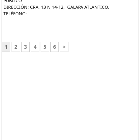
PÚBLICO
DIRECCIÓN: CRA. 13 N 14-12, GALAPA ATLANTICO.
TELÉFONO:
1
2
3
4
5
6
>